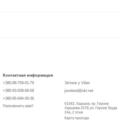
Контактная информация
+380-98-759-01-79
Зв'язок у Viber
+380-93-038-08-58
junoland@ukr.net
+380-95-694-30-36
61082, Харьков, пр. Героев
Перезвонить вам?
Харькова 257Б ул. Героев Труда
24а, 2 этаж
Карта проезда