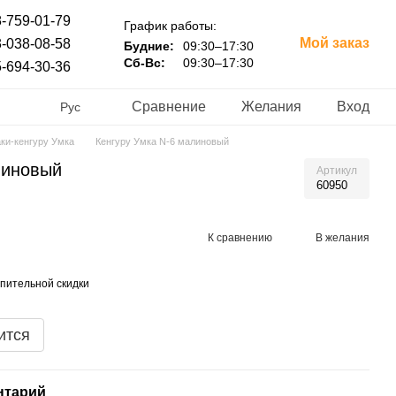
-759-01-79
График работы:
Мой заказ
-038-08-58
Будние:
09:30–17:30
Сб-Вс:
09:30–17:30
-694-30-36
Сравнение
Желания
Вход
Рус
ки-кенгуру Умка
Кенгуру Умка N-6 малиновый
линовый
Артикул
60950
К сравнению
В желания
пительной скидки
ится
нтарий