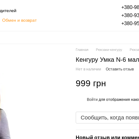
+380-98
одителей
+380-93
Обмен и возврат
+380-95
Оплата частями
Блог
ты
Отзывы о магазине
Главная
Рюкзаки-кенгуру
Рюкза
Кенгуру Умка N-6 ма
Нет в наличии
Оставить отзыв
999 грн
Войти
для отображения нако
%
Сообщить, когда появ
Новый отзыв или комме