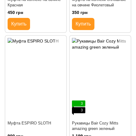
Красная
на овчине Фиолетовый
450 грн
350 грн
Купить
Купить
3
3
Муфта ESPIRO SLOTH
Рукавицы Bair Cozy Mitts
amazing green зеленый