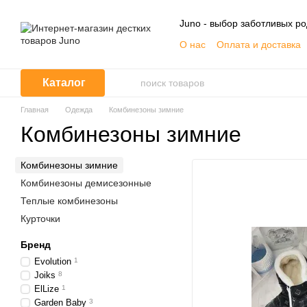
Перейти к основному контенту
Juno - выбор заботливых р
О нас
Оплата и доставка
Контактная информация
Договор публичной офер
Каталог
Главная
Одежда
Комбинезоны зимние
Комбинезоны зимние
Комбинезоны зимние
Комбинезоны демисезонные
Теплые комбинезоны
Курточки
Бренд
Evolution
1
Joiks
8
ElLize
1
Garden Baby
3