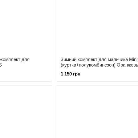
окомплект для
Зимний комплект для мальчика Mini
S
(куртка+полукомбинезон) Оранжев
1 150 грн