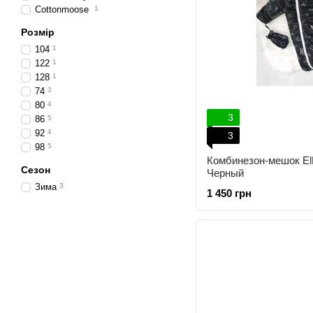
Cottonmoose
1
Розмір
104
1
122
1
128
1
74
3
80
4
3
86
5
92
4
3
98
5
Комбинезон-мешок El
Сезон
Черный
Зима
3
1 450 грн