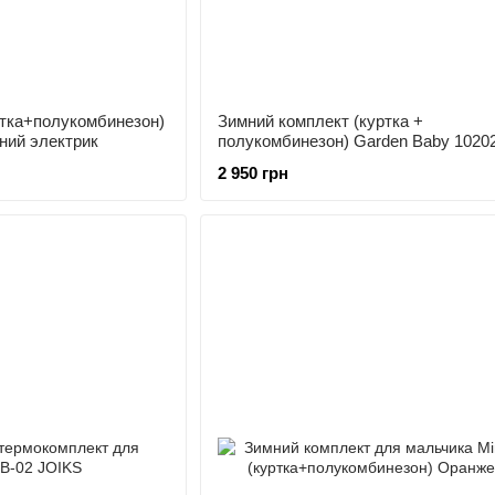
ртка+полукомбинезон)
Зимний комплект (куртка +
иний электрик
полукомбинезон) Garden Baby 10202
98 см Черно-бирюзовая абстракция
2 950 грн