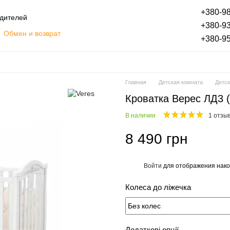
+380-98
одителей
+380-93
Обмен и возврат
+380-95
Оплата частями
Блог
ты
Отзывы о магазине
Главная
Детская комната
Детск
Кроватка Верес ЛД3 (
В наличии
1 отзы
8 490 грн
Войти
для отображения нако
%
Колеса до ліжечка
Додаткові опції