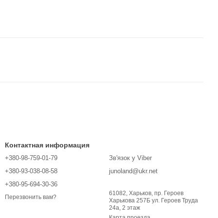
Контактная информация
+380-98-759-01-79
Зв'язок у Viber
+380-93-038-08-58
junoland@ukr.net
+380-95-694-30-36
61082, Харьков, пр. Героев
Перезвонить вам?
Харькова 257Б ул. Героев Труда
24а, 2 этаж
Карта проезда