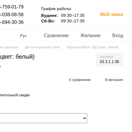
-759-01-79
График работы:
Мой заказ
-038-08-58
Будние:
09:30–17:30
Сб-Вс:
09:30–17:30
-694-30-36
Сравнение
Желания
Вход
Рус
ие кроватки
Детские кроватки Veres
Кроватка Верес ЛД3 (цвет: белый)
цвет: белый)
Артикул
03.3.1.1.06
в
К сравнению
В желания
пительной скидки