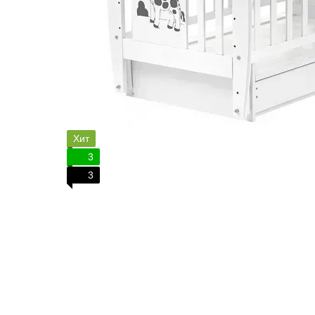
Хит
3
3