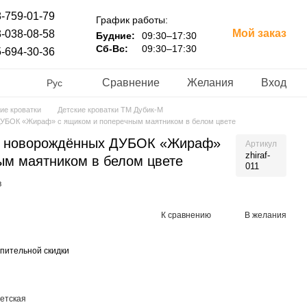
-759-01-79
График работы:
Мой заказ
-038-08-58
Будние:
09:30–17:30
Сб-Вс:
09:30–17:30
-694-30-36
Сравнение
Желания
Вход
Рус
ие кроватки
Детские кроватки ТМ Дубик-М
 ДУБОК «Жираф» с ящиком и поперечным маятником в белом цвете
ля новорождённых ДУБОК «Жираф»
Артикул
zhiraf-
ым маятником в белом цвете
011
в
К сравнению
В желания
пительной скидки