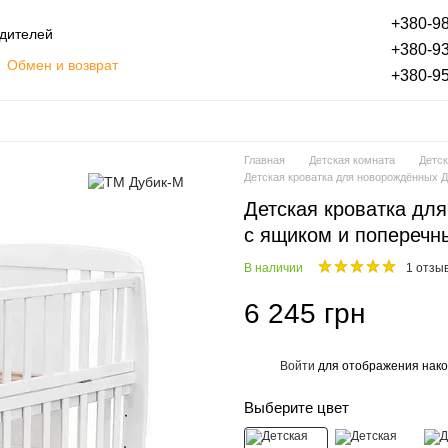
+380-98
одителей
+380-93
Обмен и возврат
+380-95
Оплата частями
Блог
ты
Отзывы о магазине
Главная
Детская комната
Детск
Детская кроватка для новорождённых
Детская кроватка д
с ящиком и поперечн
В наличии
1 отзы
6 245 грн
Войти
для отображения нако
%
Выберите цвет