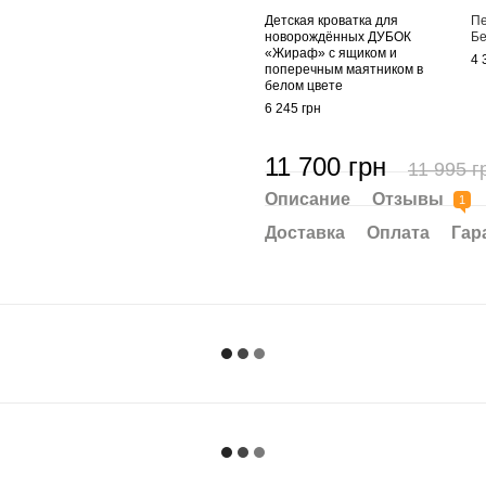
Детская кроватка для
Пе
новорождённых ДУБОК
Б
«Жираф» с ящиком и
4 
поперечным маятником в
белом цвете
6 245 грн
11 700 грн
11 995 г
Описание
Отзывы
1
Доставка
Оплата
Гар