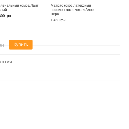
ленальный комод Лайт
Матрас кокос латексный
елый
поролон кокос чехол Алоэ
Вера
300 грн
1 450 грн
рн
Купить
антия