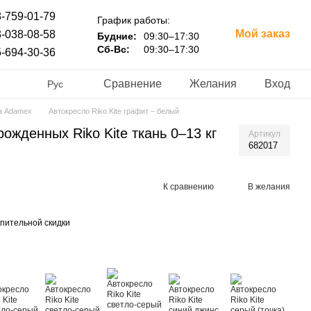
-759-01-79
График работы:
Мой заказ
-038-08-58
Будние:
09:30–17:30
Сб-Вс:
09:30–17:30
-694-30-36
Сравнение
Желания
Вход
Рус
а Adamex
Автокресло Riko Kite графит – белый
ожденных Riko Kite ткань 0–13 кг
Артикул
682017
К сравнению
В желания
пительной скидки