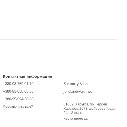
Контактная информация
+380-98-759-01-79
Зв'язок у Viber
+380-93-038-08-58
junoland@ukr.net
+380-95-694-30-36
61082, Харьков, пр. Героев
Перезвонить вам?
Харькова 257Б ул. Героев Труда
24а, 2 этаж
Карта проезда