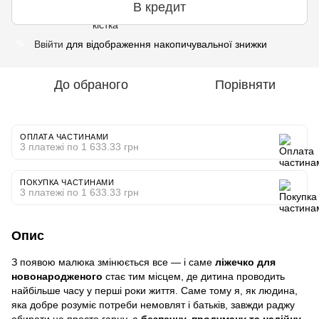
В кредит
Ввійти
для відображення накопичувальної знижки
%
До обраного
Порівняти
ОПЛАТА ЧАСТИНАМИ
3 платежі по 1 633.33 грн
ПОКУПКА ЧАСТИНАМИ
3 платежі по 1 633.33 грн
Опис
З появою малюка змінюється все — і саме
ліжечко для
новонародженого
стає тим місцем, де дитина проводить
найбільше часу у перші роки життя. Саме тому я, як людина,
яка добре розуміє потреби немовлят і батьків, завжди раджу
обирати не просто гарну, а
безпечну, продуману та надійну