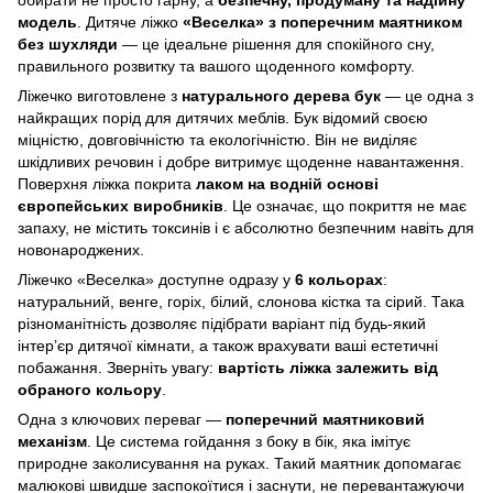
модель
. Дитяче ліжко
«Веселка» з поперечним маятником
без шухляди
— це ідеальне рішення для спокійного сну,
правильного розвитку та вашого щоденного комфорту.
Ліжечко виготовлене з
натурального дерева бук
— це одна з
найкращих порід для дитячих меблів. Бук відомий своєю
міцністю, довговічністю та екологічністю. Він не виділяє
шкідливих речовин і добре витримує щоденне навантаження.
Поверхня ліжка покрита
лаком на водній основі
європейських виробників
. Це означає, що покриття не має
запаху, не містить токсинів і є абсолютно безпечним навіть для
новонароджених.
Ліжечко «Веселка» доступне одразу у
6 кольорах
:
натуральний, венге, горіх, білий, слонова кістка та сірий. Така
різноманітність дозволяє підібрати варіант під будь-який
інтер’єр дитячої кімнати, а також врахувати ваші естетичні
побажання. Зверніть увагу:
вартість ліжка залежить від
обраного кольору
.
Одна з ключових переваг —
поперечний маятниковий
механізм
. Це система гойдання з боку в бік, яка імітує
природне заколисування на руках. Такий маятник допомагає
малюкові швидше заспокоїтися і заснути, не перевантажуючи