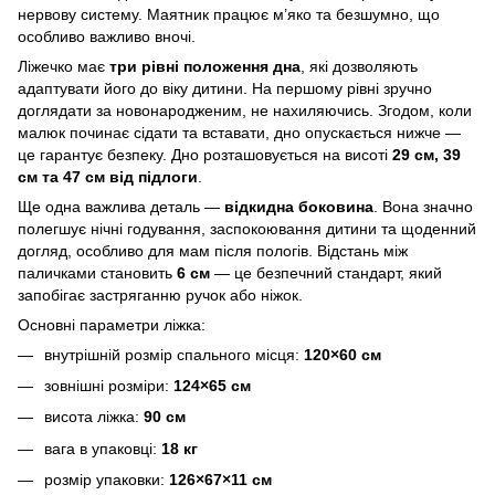
нервову систему. Маятник працює м’яко та безшумно, що
особливо важливо вночі.
Ліжечко має
три рівні положення дна
, які дозволяють
адаптувати його до віку дитини. На першому рівні зручно
доглядати за новонародженим, не нахиляючись. Згодом, коли
малюк починає сідати та вставати, дно опускається нижче —
це гарантує безпеку. Дно розташовується на висоті
29 см, 39
см та 47 см від підлоги
.
Ще одна важлива деталь —
відкидна боковина
. Вона значно
полегшує нічні годування, заспокоювання дитини та щоденний
догляд, особливо для мам після пологів. Відстань між
паличками становить
6 см
— це безпечний стандарт, який
запобігає застряганню ручок або ніжок.
Основні параметри ліжка:
внутрішній розмір спального місця:
120×60 см
зовнішні розміри:
124×65 см
висота ліжка:
90 см
вага в упаковці:
18 кг
розмір упаковки:
126×67×11 см