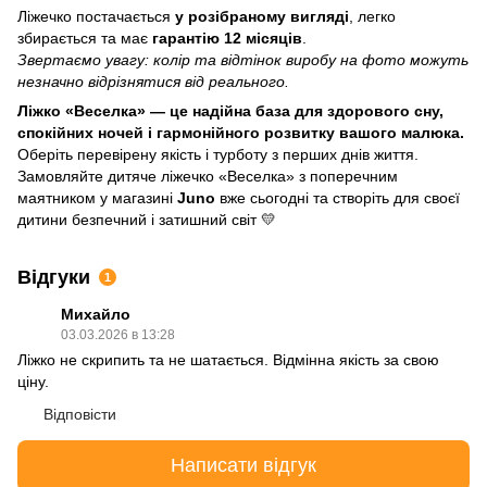
Ліжечко постачається
у розібраному вигляді
, легко
збирається та має
гарантію 12 місяців
.
Звертаємо увагу: колір та відтінок виробу на фото можуть
незначно відрізнятися від реального.
Ліжко «Веселка» — це надійна база для здорового сну,
спокійних ночей і гармонійного розвитку вашого малюка.
Оберіть перевірену якість і турботу з перших днів життя.
Замовляйте дитяче ліжечко «Веселка» з поперечним
маятником у магазині
Juno
вже сьогодні та створіть для своєї
дитини безпечний і затишний світ 💛
Відгуки
1
Михайло
03.03.2026 в 13:28
Ліжко не скрипить та не шатається. Відмінна якість за свою
ціну.
Відповісти
Написати відгук