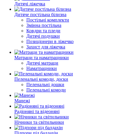
Дитячі ліжечка
Дитяче постільна білизна
Постільні комплекти
Змінна постільна
Ковдри та пледи
Дитячі подушки
Позиціонери в ліжечко
Захист для ліжечка
Матраци та наматрацники
Дитячі матраци
Наматрацники
Пеленальні комоди, доски
Пеленальні дошки
Пеленальні комоди
Манежі
Радіоняні та відеоняні
Нічники та світильники
Підпори під балдахін