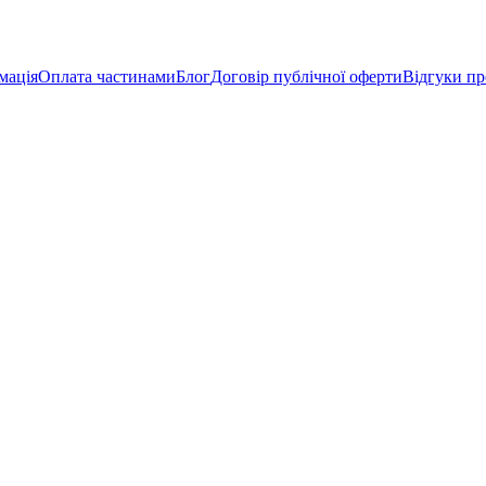
мація
Оплата частинами
Блог
Договір публічної оферти
Відгуки пр