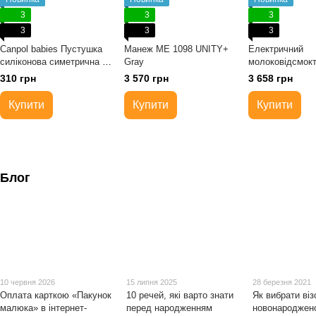
3
3
3
3
3
3
Canpol babies Пустушка
Манеж ME 1098 UNITY+
Електричний
силіконова симетрична 0-
Gray
молоковідсмокт
6м ROYAL BABY 2 шт
акумулятором 
310 грн
3 570 грн
3 658 грн
BabyOno
Купити
Купити
Купити
Блог
10 червня 2026
15 липня 2025
28 березня 2021
Оплата карткою «Пакунок
10 речей, які варто знати
Як вибрати віз
малюка» в інтернет-
перед народженням
новонароджено