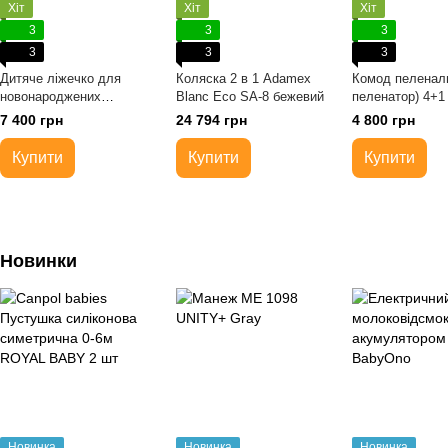
Хіт
Хіт
Хіт
3
3
3
3
3
3
Дитяче ліжечко для
Коляска 2 в 1 Adamex
Комод пеленал
новонароджених
Blanc Eco SA-8 бежевий
пеленатор) 4+1
трансформер з шухлядою
Білий
7 400 грн
24 794 грн
4 800 грн
DeSon Мрія Комбі біла
Купити
Купити
Купити
Новинки
Новинка
Новинка
Новинка