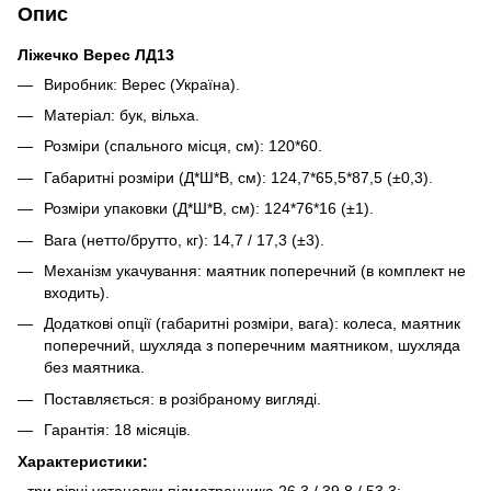
Опис
Ліжечко Верес ЛД13
Виробник: Верес (Україна).
Матеріал: бук, вільха.
Розміри (спального місця, см): 120*60.
Габаритні розміри (Д*Ш*В, см): 124,7*65,5*87,5 (±0,3).
Розміри упаковки (Д*Ш*В, см): 124*76*16 (±1).
Вага (нетто/брутто, кг): 14,7 / 17,3 (±3).
Механізм укачування: маятник поперечний (в комплект не
входить).
Додаткові опції (габаритні розміри, вага): колеса, маятник
поперечний, шухляда з поперечним маятником, шухляда
без маятника.
Поставляється: в розібраному вигляді.
Гарантія: 18 місяців.
Характеристики:
- три рівні установки підматрацника 26,3 / 39,8 / 53,3;