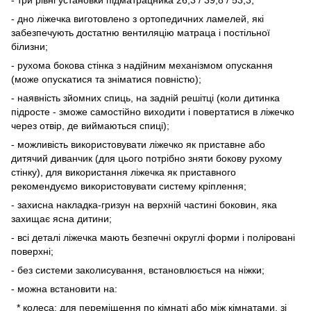
- дно ліжечка виготовлено з ортопедичних ламелей, які
забезпечують достатню вентиляцію матраца і постільної
білизни;
- рухома бокова стінка з надійним механізмом опускання
(може опускатися та зніматися повністю);
- наявність зйомних спиць, на задній решітці (коли дитинка
підросте - зможе самостійно виходити і повертатися в ліжечко
через отвір, де виймаються спиці);
- можливість використовувати ліжечко як приставне або
дитячий диванчик (для цього потрібно зняти бокову рухому
стінку), для використання ліжечка як приставного
рекомендуємо використовувати систему кріплення;
- захисна накладка-гризун на верхній частині боковин, яка
захищає ясна дитини;
- всі деталі ліжечка мають безпечні округлі форми і поліровані
поверхні;
- без системи заколисування, встановлюється на ніжки;
- можна встановити на:
* колеса: для переміщення по кімнаті або між кімнатами, зі