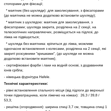
стопорами для фіксації;
* маятник (без шухляди): для заколисування, з фіксаторами
(до маятника не можна додатково встановити шухляду);
* маятник з шухлядою: маятник для заколисування, з
фіксаторами; шухляда закрита, розділена на 2 секції, на
телескопічних направляючих, розміщується на підлозі, до
ліжка не підвішується;
* шухляда без маятника: кріпиться до ліжка, можливе
одночасне встановлення з колесами, розділена на 2 секції, які
закриті розсувними "кришками", (до шухляди не можна
додатково встановити маятник);
- сертифіковані фарби і лаки на водній основі, з додаванням
іонів срібла;
- німецька фурнітура Hafele.
Технічні характеристики:
- рівні встановлення спального місця (від підлоги до верхньої
точки підматрацника, коли ліжечко на ніжках): 26,3 / 39,8 /
53,3;
- решітка (огородження): ширина спиці 3,7 см, товщина спиці 1