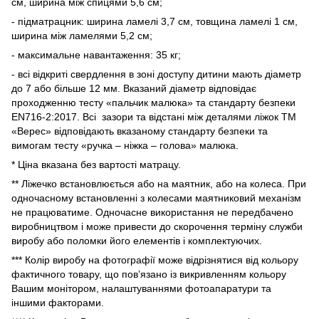
см, ширина між спицями 5,6 см;
- підматрацник: ширина ламелі 3,7 см, товщина ламелі 1 см,
ширина між ламелями 5,2 см;
- максимальне навантаження: 35 кг;
- всі відкриті свердлення в зоні доступу дитини мають діаметр
до 7 або більше 12 мм. Вказаний діаметр відповідає
проходженню тесту «пальчик малюка» та стандарту безпеки
EN716-2:2017. Всі зазори та відстані між деталями ліжок ТМ
«Верес» відповідають вказаному стандарту безпеки та
вимогам тесту «ручка – ніжка – голова» малюка.
* Ціна вказана без вартості матрацу.
** Ліжечко встановлюється або на маятник, або на колеса. При
одночасному встановленні з колесами маятниковий механізм
не працюватиме. Одночасне використання не передбачено
виробництвом і може привести до скорочення терміну служби
виробу або поломки його елементів і комплектуючих.
*** Колір виробу на фотографії може відрізнятися від кольору
фактичного товару, що пов’язано із викривленням кольору
Вашим монітором, налаштуваннями фотоапаратури та
іншими факторами.