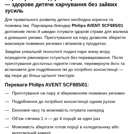
— здорове дитяче харчування без зайвих
зусиль
Для правильного розвитку дитині необхідна корисна та
поживна їжа. Пароварка-блендер
Philips AVENT SCF885/01
допоможе легко й швидко готувати здорові страви для малюка
в домашніх умовах. Приготування на пару дозволяє зберегти
максимум поживних речовин і вітамінів у продуктах.
Завдяки унікальній технології подачі пари знизу вгору
інгредієнти рівномірно готуються без переварювання. Після
приготування достатньо підняти глечик, перевернути його та
встановити для подрібнення їжі до потрібної консистенції —
від пюре до більш щільної текстури.
Переваги Philips AVENT SCF885/01:
Приготування на пару зі збереженням поживних речовин
Подрібнення до потрібної консистенції одним рухом
Економія часу та можливість готувати наперед
Об’єм глечика 1 л — до 4 порцій за один раз
Можливість зберігати готові порції в холодильнику або
морозильній камері