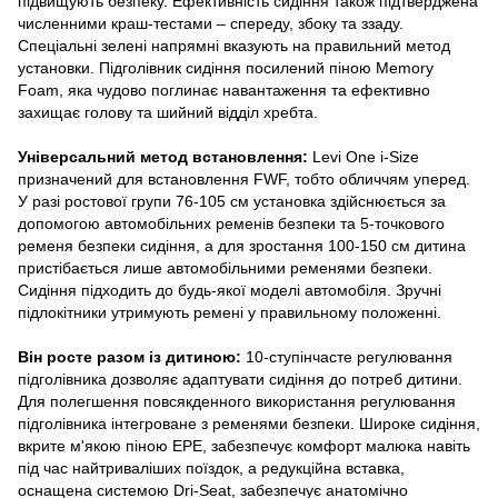
підвищують безпеку. Ефективність сидіння також підтверджена
численними краш-тестами – спереду, збоку та ззаду.
Спеціальні зелені напрямні вказують на правильний метод
установки. Підголівник сидіння посилений піною Memory
Foam, яка чудово поглинає навантаження та ефективно
захищає голову та шийний відділ хребта.
Універсальний метод встановлення:
Levi One i-Size
призначений для встановлення FWF, тобто обличчям уперед.
У разі ростової групи 76-105 см установка здійснюється за
допомогою автомобільних ременів безпеки та 5-точкового
ременя безпеки сидіння, а для зростання 100-150 см дитина
пристібається лише автомобільними ременями безпеки.
Сидіння підходить до будь-якої моделі автомобіля. Зручні
підлокітники утримують ремені у правильному положенні.
Він росте разом із дитиною:
10-ступінчасте регулювання
підголівника дозволяє адаптувати сидіння до потреб дитини.
Для полегшення повсякденного використання регулювання
підголівника інтегроване з ременями безпеки. Широке сидіння,
вкрите м'якою піною EPE, забезпечує комфорт малюка навіть
під час найтриваліших поїздок, а редукційна вставка,
оснащена системою Dri-Seat, забезпечує анатомічно