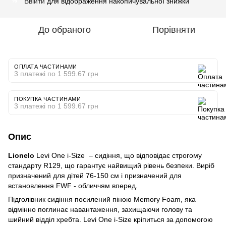
Ввійти
для відображення накопичувальної знижки
%
До обраного
Порівняти
ОПЛАТА ЧАСТИНАМИ
3 платежі по 1 599.67 грн
ПОКУПКА ЧАСТИНАМИ
3 платежі по 1 599.67 грн
Опис
Lionelo
Levi One i-Size – сидіння, що відповідає строгому
стандарту R129, що гарантує найвищий рівень безпеки. Виріб
призначений для дітей 76-150 см і призначений для
встановлення FWF - обличчям вперед.
Підголівник сидіння посилений піною Memory Foam, яка
відмінно поглинає навантаження, захищаючи голову та
шийний відділ хребта. Levi One i-Size кріпиться за допомогою