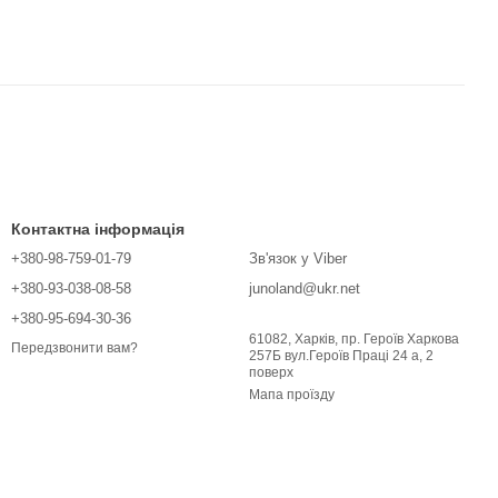
Контактна інформація
+380-98-759-01-79
Зв'язок у Viber
+380-93-038-08-58
junoland@ukr.net
+380-95-694-30-36
61082, Харків, пр. Героїв Харкова
Передзвонити вам?
257Б вул.Героїв Праці 24 а, 2
поверх
Мапа проїзду