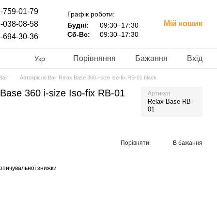
-759-01-79
Графік роботи:
Мій кошик
-038-08-58
Будні:
09:30–17:30
Сб-Вс:
09:30–17:30
-694-30-36
Порівняння
Бажання
Вхід
Укр
Bair
Автокрісло Bair Relax Base 360 i-size Iso-fix RB-01 black
Base 360 i-size Iso-fix RB-01
Артикул
Relax Base RB-
01
Порівняти
В бажання
опичувальної знижки