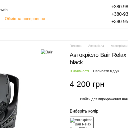
+380-98
ьків
+380-93
а
Обмін та повернення
+380-95
плата частинами
Блог
Відгуки про магазин
Головна
Автокрісла
Автокрісла 
Автокрісло Bair Relax 
black
В наявності
Написати відгук
4 200 грн
Ввійти
для відображення нак
%
Виберіть колір