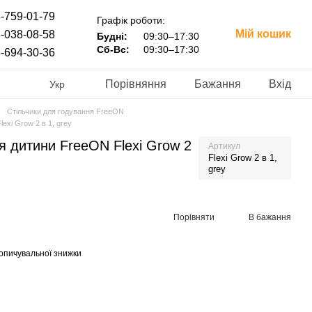
-759-01-79
Графік роботи:
Мій кошик
-038-08-58
Будні:
09:30–17:30
Сб-Вс:
09:30–17:30
-694-30-36
Порівняння
Бажання
Вхід
Укр
Стільчики для годування FreeON
exi Grow 2 в 1, grey
я дитини FreeON Flexi Grow 2
Артикул
Flexi Grow 2 в 1,
grey
Порівняти
В бажання
опичувальної знижки