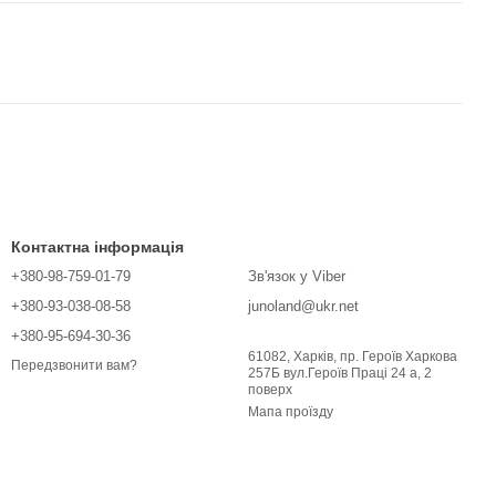
Контактна інформація
+380-98-759-01-79
Зв'язок у Viber
+380-93-038-08-58
junoland@ukr.net
+380-95-694-30-36
61082, Харків, пр. Героїв Харкова
Передзвонити вам?
257Б вул.Героїв Праці 24 а, 2
поверх
Мапа проїзду