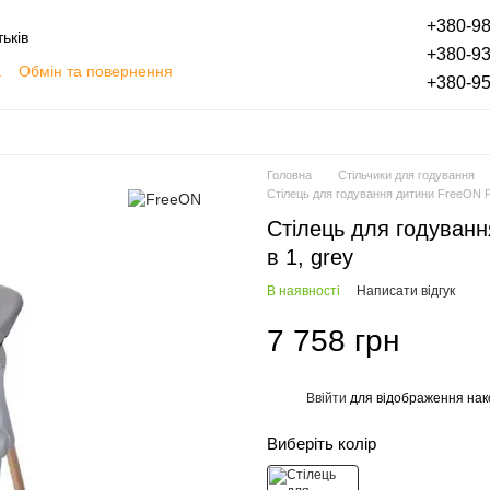
+380-98
ьків
+380-93
а
Обмін та повернення
+380-95
плата частинами
Блог
Відгуки про магазин
Головна
Стільчики для годування
Стілець для годування дитини FreeON Fl
Стілець для годуванн
в 1, grey
В наявності
Написати відгук
7 758 грн
Ввійти
для відображення нак
%
Виберіть колір