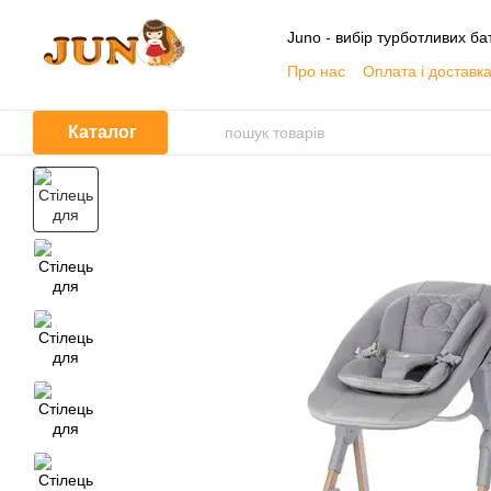
Перейти до основного контенту
Juno - вибір турботливих бат
Про нас
Оплата і доставк
Контактна інформація
О
Договір публічної оферти
Каталог