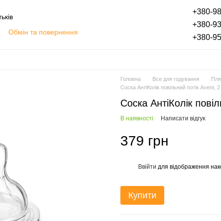
+380-98
ьків
+380-93
а
Обмін та повернення
+380-95
плата частинами
Блог
Відгуки про магазин
Головна
Все для годування
Пля
Соска АнтіКолік повільний потік Avent, 2
Соска АнтіКолік повіл
В наявності
Написати відгук
379 грн
Ввійти
для відображення нак
%
Купити