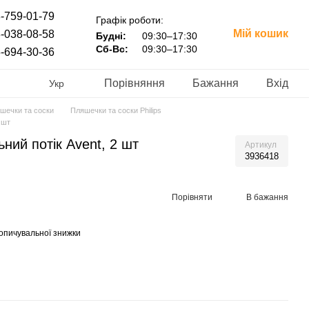
-759-01-79
Графік роботи:
Мій кошик
-038-08-58
Будні:
09:30–17:30
Сб-Вс:
09:30–17:30
-694-30-36
Порівняння
Бажання
Вхід
Укр
шечки та соски
Пляшечки та соски Philips
 шт
ьний потік Avent, 2 шт
Артикул
3936418
Порівняти
В бажання
опичувальної знижки