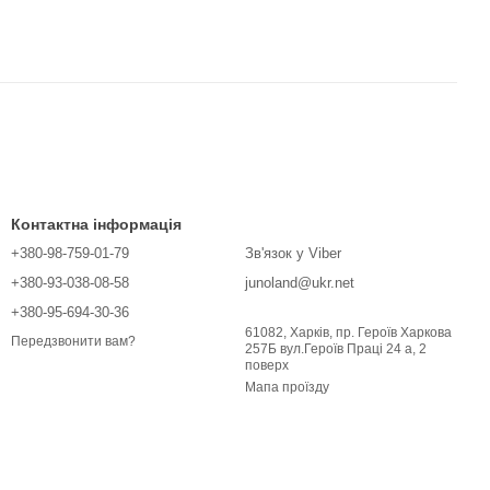
Контактна інформація
+380-98-759-01-79
Зв'язок у Viber
+380-93-038-08-58
junoland@ukr.net
+380-95-694-30-36
61082, Харків, пр. Героїв Харкова
Передзвонити вам?
257Б вул.Героїв Праці 24 а, 2
поверх
Мапа проїзду