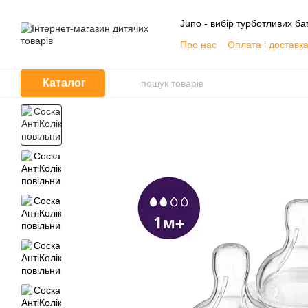
Перейти до основного контенту
Juno - вибір турботливих бат
Про нас
Оплата і доставк
Контактна інформація
О
Договір публічної оферти
Каталог