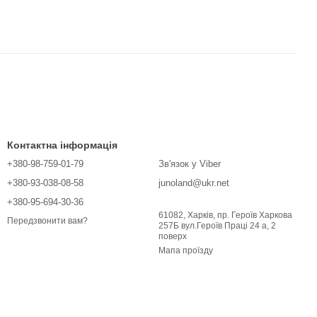
Контактна інформація
+380-98-759-01-79
Зв'язок у Viber
+380-93-038-08-58
junoland@ukr.net
+380-95-694-30-36
61082, Харків, пр. Героїв Харкова
Передзвонити вам?
257Б вул.Героїв Праці 24 а, 2
поверх
Мапа проїзду