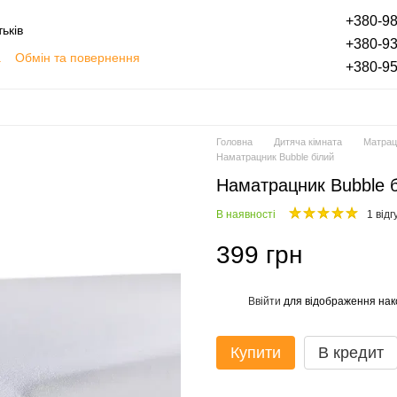
+380-98
ьків
+380-93
а
Обмін та повернення
+380-95
плата частинами
Блог
Відгуки про магазин
Головна
Дитяча кімната
Матрац
Наматрацник Bubble білий
Наматрацник Bubble 
В наявності
1 відг
399 грн
Ввійти
для відображення нак
%
Купити
В кредит