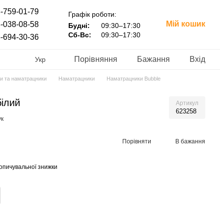
-759-01-79
Графік роботи:
Мій кошик
-038-08-58
Будні:
09:30–17:30
Сб-Вс:
09:30–17:30
-694-30-36
Порівняння
Бажання
Вхід
Укр
и та наматрацники
Наматрацники
Наматрацники Bubble
білий
Артикул
623258
ук
Порівняти
В бажання
опичувальної знижки