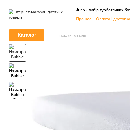
Перейти до основного контенту
Juno - вибір турботливих бат
Про нас
Оплата і доставк
Контактна інформація
О
Договір публічної оферти
Каталог