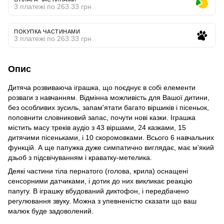
3 платежі по 263.33 грн
ПОКУПКА ЧАСТИНАМИ
3 платежі по 263.33 грн
Опис
Дитяча розвиваюча іграшка, що поєднує в собі елементи
розваги з навчанням. Відмінна можливість для Вашої дитини,
без особливих зусиль, запам'ятати багато віршиків і пісеньок,
поповнити словниковий запас, почути нові казки. Іграшка
містить масу треків аудіо з 43 віршами, 24 казками, 15
дитячими пісеньками, і 10 скоромовками. Всього 6 навчальних
функцій. А ще папужка дуже симпатично виглядає, має м'який
дзьоб з підсвічуванням і краватку-метелика.
Деякі частини тіла пернатого (голова, крила) оснащені
сенсорними датчиками, і дотик до них викликає реакцію
папугу. В іграшку вбудований диктофон, і передбачено
регулювання звуку. Можна з упевненістю сказати що ваш
малюк буде задоволений.