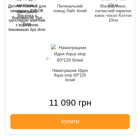
Дитяче ліжечко для
Пеленальний
Матрац кокос
немовлят ДУБОК
комод Лайт білий
латексний паралон
Веселка з
кокос чохол Коттон
шухлядою маятник
10см
з відкидною
боковиною бук біле
Наматрацник Идея
Aqua stop 60*120
білий
11 090 грн
Купити