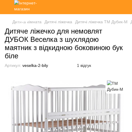
Дитяча кімната
Дитячі ліжечка
Дитячі ліжечка ТМ Дубик-М
Дитяче ліжечко для немовлят
ДУБОК Веселка з шухлядою
маятник з відкидною боковиною бук
біле
Артикул:
veselka-2-bily
1 відгук