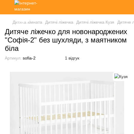
Дитяча кімната
Дитячі ліжечка
Дитячі ліжечка Кузя
Дитяче 
Дитяче ліжечко для новонароджених
"Софія-2" без шухляди, з маятником
біла
Артикул:
sofia-2
1 відгук