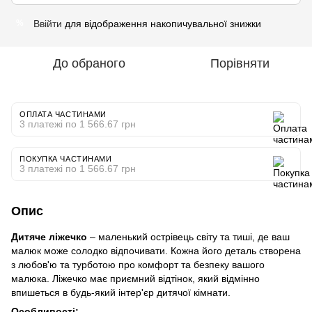
Ввійти
для відображення накопичувальної знижки
%
До обраного
Порівняти
ОПЛАТА ЧАСТИНАМИ
3 платежі по 1 566.67 грн
ПОКУПКА ЧАСТИНАМИ
3 платежі по 1 566.67 грн
Опис
Дитяче ліжечко
– маленький острівець світу та тиші, де ваш
малюк може солодко відпочивати. Кожна його деталь створена
з любов'ю та турботою про комфорт та безпеку вашого
малюка. Ліжечко має приємний відтінок, який відмінно
впишеться в будь-який інтер'єр дитячої кімнати.
Особливості: