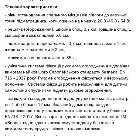
Технічні характеристики:
- рівні встановлення спального місця (від підлоги до верхньої
точки підматрацника, коли ліжечко на ніжках): 26,8 /40,8 / 54,8;
- решітка (огородження): ширина спиці 3,7 см, товщина спиці 1
см, ширина між спицями 5,6 см;
- підматрацник: ширина ламелі 3,7 см, товщина ламелі 1 см,
ширина між ламелями 5,2 см;
- максимальне навантаження: 35 кг;
- унікальна система фіксації рухомого огородження відповідає
вимогам найновішого Європейського стандарту безпеки EN
716 - 2017 року. Рухоме огородження фіксується у верхньому
положенні. Система фіксації робить неможливим для дитини
самостійно опустити чи підняти рухоме огородження;
- всі відкриті свердлення в зоні доступу дитини мають діаметр
до 7 або більше 12 мм. Вказаний діаметр відповідає
проходженню тесту «пальчик малюка» та стандарту безпеки
EN716-2:2017. Всі зазори та відстані між деталями ліжок ТМ
«Верес» відповідають вказаному стандарту безпеки та
вимогам тесту «ручка – ніжка – голова» малюка.