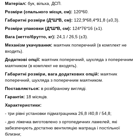
Матеріал:
бук, вільха, ДСП.
Розміри (спального місця, см):
120*60.
Габаритні розміри (Д*Ш*В, см):
122,9*68,4*91,8 (±0,3).
Розміри упаковки (Д*Ш*В, см):
124*76*16 (±1).
Вага (нетто/брутто, кг):
24,1 / 26,5 (±3).
Механізм укачування:
маятник поперечний (в комплект не
входить).
Додаткові опції:
маятник поперечний, шухляда з поперечним
маятником (в комплект не входять).
Габаритні розміри, вага додаткових опцій:
маятник
поперечний, шухляда з поперечним маятником.
Поставляється:
в розібраному вигляді.
Гарантія:
18 місяців.
Характеристики:
- три рівні установки підматрацника 26,8 /40,8 / 54,8;
- дно ліжечка виготовлено з ортопедичних ламелей, які
забезпечують достатню вентиляцію матраца і постільної
білизни;