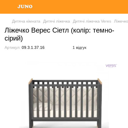
Дитяча кімната
Дитячі ліжечка
Дитячі ліжечка Veres
Ліжечко
Ліжечко Верес Сіетл (колір: темно-
сірий)
Артикул:
09.3.1.37.16
1 відгук