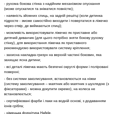
- рухома бокова стінка з надійним механізмом опускання
(може опускатися та зніматися повністю);
- наявність зйомних спиць, на задній решітці (коли дитинка
підросте - зможе самостійно виходити і повертатися в ліжечко
через отвір, де виймаються спиці);
- можливість використовувати ліжечко як приставне або
дитячий диванчик (для цього потрібно зняти бокову рухому
стінку), для використання ліжечка як приставного
рекомендуємо використовувати систему кріплення;
- захисна накладка-гризун на верхній частині боковин, яка
захищає ясна дитини;
- всі деталі ліжечка мають безпечні округлі форми і поліровані
поверхні;
- без системи заколисування, встановлюється на ніжки
(систему заколисування – маятник або маятник з шухлядою (з
фіксаторами) - можна докупити окремо), на колеса не
встановлюється;
- сертифіковані фарби і лаки на водній основі, з додаванням
іонів срібла;
- німецька фурнітура Hafele.