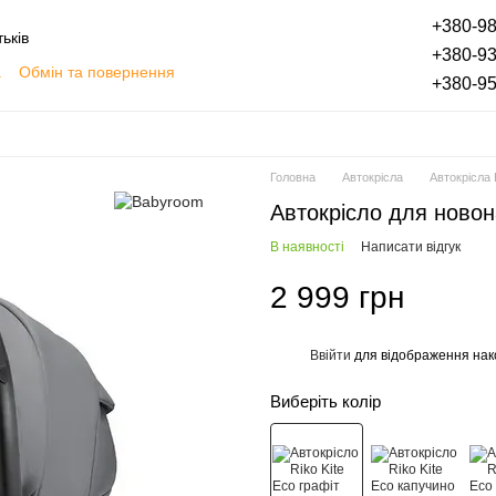
+380-98
ьків
+380-93
а
Обмін та повернення
+380-95
плата частинами
Блог
Відгуки про магазин
Головна
Автокрісла
Автокрісла
Автокрісло для новон
В наявності
Написати відгук
2 999 грн
Ввійти
для відображення нак
%
Виберіть колір