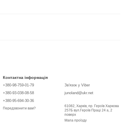
Контактна інформація
+380-98-759-01-79
Зв'язок у Viber
+380-93-038-08-58
junoland@ukr.net
+380-95-694-30-36
61082, Харків, пр. Героїв Харкова
Передзвонити вам?
257Б вул.Героїв Праці 24 а, 2
поверх
Мапа проїзду