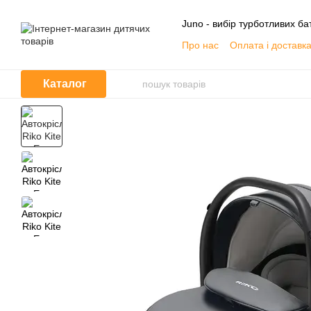
Перейти до основного контенту
Juno - вибір турботливих бат
Про нас
Оплата і доставк
Контактна інформація
О
Договір публічної оферти
Каталог