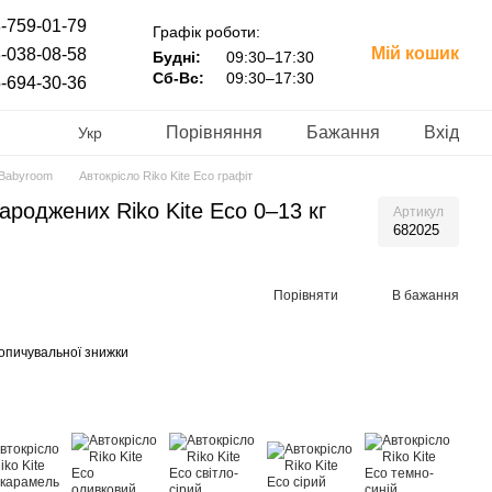
-759-01-79
Графік роботи:
Мій кошик
-038-08-58
Будні:
09:30–17:30
Сб-Вс:
09:30–17:30
-694-30-36
Порівняння
Бажання
Вхід
Укр
 Babyroom
Автокрісло Riko Kite Eco графіт
ароджених Riko Kite Eco 0–13 кг
Артикул
682025
Порівняти
В бажання
опичувальної знижки