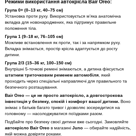
Режими використання автокрісла Bair Oreo:
Група 0+ (0–13 кг, 40–75 см)
Установка проти руху. Використовується м’яка анатомічна
вкладка для новонароджених, яка підтримує правильне
положення тіла.
Група 1 (9–18 кг, 76–105 см)
Можливе встановлення як проти, так і за напрямком руху.
Вкладка знімається, простір крісла адаптується до росту
дитини.
Група 2/3 (15–36 кг, 100–150 см)
Внутрішні 5-точкові ремені знімаються, а дитина фіксується
штатним триточковим ременем автомобіля
, який
проходить через спеціальні направляючі для правильного та
безпечного розташування.
Bair Oreo — це не просто автокрісло, а довгострокова
інвестиція у безпеку, спокій і комфорт вашої дитини.
Воно
знімає з батьків багато тривог і дозволяє зосередитися на
головному — насолоджуватися поїздками разом.
Подбайте про безпеку своєї дитини вже сьогодні. Замовляйте
автокрісло Bair Oreo
в магазині
Juno
— обирайте надійність,
якій можна довіряти роками.