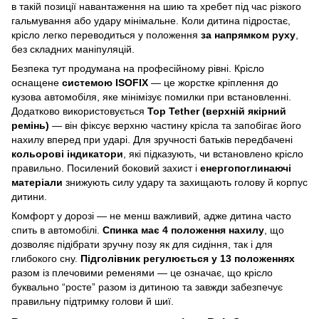
в такій позиції навантаження на шию та хребет під час різкого
гальмування або удару мінімальне. Коли дитина підростає,
крісло легко переводиться у положення
за напрямком руху
,
без складних маніпуляцій.
Безпека тут продумана на професійному рівні. Крісло
оснащене
системою ISOFIX
— це жорстке кріплення до
кузова автомобіля, яке мінімізує помилки при встановленні.
Додатково використовується
Top Tether (верхній якірний
ремінь)
— він фіксує верхню частину крісла та запобігає його
нахилу вперед при ударі. Для зручності батьків передбачені
кольорові індикатори
, які підказують, чи встановлено крісло
правильно. Посилений боковий захист і
енергопоглинаючі
матеріали
знижують силу удару та захищають голову й корпус
дитини.
Комфорт у дорозі — не менш важливий, адже дитина часто
спить в автомобілі.
Спинка має 4 положення нахилу
, що
дозволяє підібрати зручну позу як для сидіння, так і для
глибокого сну.
Підголівник регулюється у 13 положеннях
разом із плечовими ременями — це означає, що крісло
буквально “росте” разом із дитиною та завжди забезпечує
правильну підтримку голови й шиї.