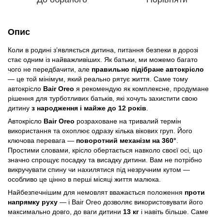
Опис
Коли в родині з’являється дитина, питання безпеки в дорозі
стає одним із найважливіших. Як батьки, ми можемо багато
чого не передбачити, але
правильно підібране автокрісло
— це той мінімум, який реально рятує життя. Саме тому
автокрісло
Bair Oreo
я рекомендую як комплексне, продумане
рішення для турботливих батьків, які хочуть захистити свою
дитину
з народження і майже до 12 років
.
Автокрісло
Bair Oreo
розраховане на тривалий термін
використання та охоплює одразу кілька вікових груп. Його
ключова перевага —
поворотний механізм на 360°
.
Простими словами, крісло обертається навколо своєї осі, що
значно спрощує посадку та висадку дитини. Вам не потрібно
викручувати спину чи нахилятися під незручним кутом —
особливо це цінно в перші місяці життя малюка.
Найбезпечнішим для немовлят вважається положення
проти
напрямку руху
— і Bair Oreo дозволяє використовувати його
максимально довго, до ваги дитини
13 кг
і навіть більше. Саме