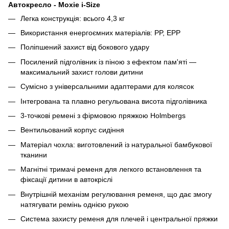
Автокресло - Moxie i-Size
Легка конструкція: всього 4,3 кг
Використання енергоємних матеріалів: PP, EPP
Поліпшений захист від бокового удару
Посилений підголівник із піною з ефектом пам'яті —
максимальний захист голови дитини
Сумісно з універсальними адаптерами для колясок
Інтегрована та плавно регульована висота підголівника
3-точкові ремені з фірмовою пряжкою Holmbergs
Вентильований корпус сидіння
Матеріал чохла: виготовлений із натуральної бамбукової
тканини
Магнітні тримачі ременя для легкого встановлення та
фіксації дитини в автокріслі
Внутрішній механізм регулювання ременя, що дає змогу
натягувати ремінь однією рукою
Система захисту ременя для плечей і центральної пряжки