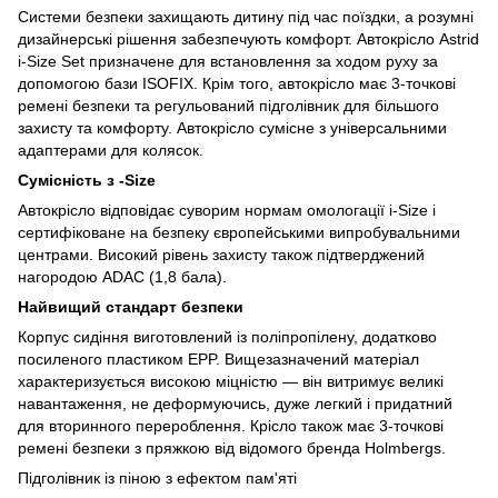
Системи безпеки захищають дитину під час поїздки, а розумні
дизайнерські рішення забезпечують комфорт. Автокрісло Astrid
i-Size Set призначене для встановлення за ходом руху за
допомогою бази ISOFIX. Крім того, автокрісло має 3-точкові
ремені безпеки та регульований підголівник для більшого
захисту та комфорту. Автокрісло сумісне з універсальними
адаптерами для колясок.
Сумісність з -Size
Автокрісло відповідає суворим нормам омологації i-Size і
сертифіковане на безпеку європейськими випробувальними
центрами. Високий рівень захисту також підтверджений
нагородою ADAC (1,8 бала).
Найвищий стандарт безпеки
Корпус сидіння виготовлений із поліпропілену, додатково
посиленого пластиком EPP. Вищезазначений матеріал
характеризується високою міцністю — він витримує великі
навантаження, не деформуючись, дуже легкий і придатний
для вторинного перероблення. Крісло також має 3-точкові
ремені безпеки з пряжкою від відомого бренда Holmbergs.
Підголівник із піною з ефектом пам'яті