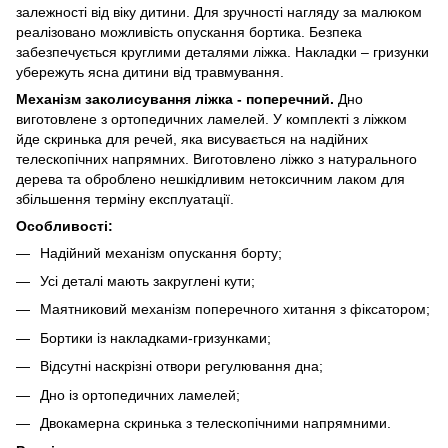
залежності від віку дитини. Для зручності нагляду за малюком
реалізовано можливість опускання бортика. Безпека
забезпечується круглими деталями ліжка. Накладки – гризунки
убережуть ясна дитини від травмування.
Механізм заколисування ліжка - поперечний.
Дно
виготовлене з ортопедичних ламелей. У комплекті з ліжком
йде скринька для речей, яка висувається на надійних
телескопічних напрямних. Виготовлено ліжко з натурального
дерева та оброблено нешкідливим нетоксичним лаком для
збільшення терміну експлуатації.
Особливості:
Надійний механізм опускання борту;
Усі деталі мають закруглені кути;
Маятниковий механізм поперечного хитання з фіксатором;
Бортики із накладками-гризунками;
Відсутні наскрізні отвори регулювання дна;
Дно із ортопедичних ламелей;
Двокамерна скринька з телескопічними напрямними.