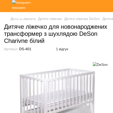
Дитяча кімната
Дитячі ліжечка
Дитячі ліжечка DeSon
Дитяч
Дитяче ліжечко для новонароджених
трансформер з шухлядою DeSon
Charivne білий
Артикул:
DS-401
1 відгук