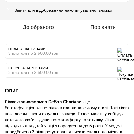
Ввійти
для відображення накопичувальної знижки
%
До обраного
Порівняти
ОПЛАТА ЧАСТИНАМИ
3 платежі по 2 500.00 грн
ПОКУПКА ЧАСТИНАМИ
3 платежі по 2 500.00 грн
Опис
Ліжко-трансформер DeSon Charivne
- це
багатофункціональне ліжко в скандинавському стилі. Такі ліжка
поза часом – вони актуальні завжди. Плюс, мають у собі дух
датського хюґе – душевного комфорту та затишку. Ліжко
підходить для дітей у віці з народження до 5 років. У моделі
передбачено 2 рівні регулювання висоти спального місця в