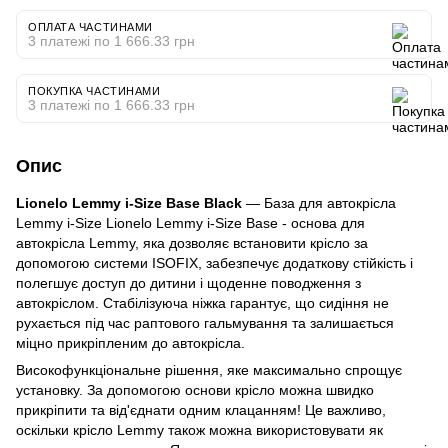
ОПЛАТА ЧАСТИНАМИ
3 платежі по 1 666.33 грн
ПОКУПКА ЧАСТИНАМИ
3 платежі по 1 666.33 грн
Опис
Lionelo Lemmy i-Size Base Black
— База для автокрісла
Lemmy i-Size Lionelo Lemmy i-Size Base - основа для
автокрісла Lemmy, яка дозволяє встановити крісло за
допомогою системи ISOFIX, забезпечує додаткову стійкість і
полегшує доступ до дитини і щоденне поводження з
автокріслом. Стабілізуюча ніжка гарантує, що сидіння не
рухається під час раптового гальмування та залишається
міцно прикріпленим до автокрісла.
Високофункціональне рішення, яке максимально спрощує
установку. За допомогою основи крісло можна швидко
прикріпити та від'єднати одним клацанням! Це важливо,
оскільки крісло Lemmy також можна використовувати як