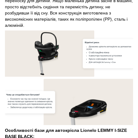
переноску для дитини. Якщо маленька дитина засне в машині,
просто відстебніть сидіння та перемістіть дитину, не
розбудивши її від сну. Вся конструкція виготовлена ​​з
високоякісних матеріалів, таких як поліпропілен (PP), сталь і
алюміній.
Особливості бази для автокрісла Lionelo LEMMY I-SIZE
BASE BLACK: