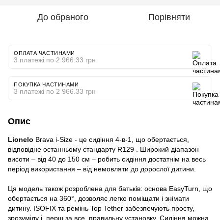
До обраного
Порівняти
ОПЛАТА ЧАСТИНАМИ
3 платежі по 2 966.33 грн
ПОКУПКА ЧАСТИНАМИ
3 платежі по 2 966.33 грн
Опис
Lionelo
Brava i-Size - це сидіння 4-в-1, що обертається,
відповідне останньому стандарту R129 . Широкий діапазон
висоти – від 40 до 150 см – робить сидіння достатнім на весь
період використання – від немовляти до дорослої дитини.
Ця модель також розроблена для батьків: основа EasyTurn, що
обертається на 360°, дозволяє легко поміщати і знімати
дитину. ISOFIX та ремінь Top Tether забезпечують просту,
зрозумілу і, перш за все, правильну установку. Сидіння можна