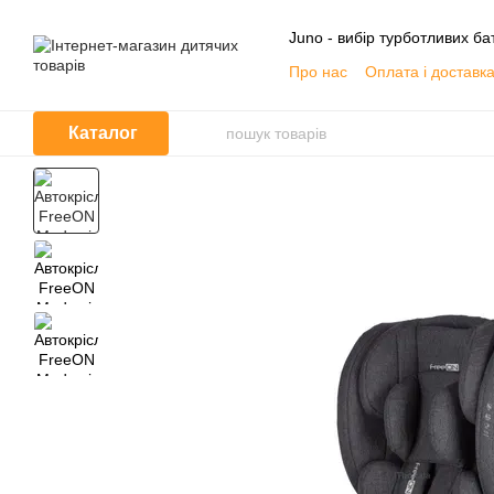
Перейти до основного контенту
Juno - вибір турботливих бат
Про нас
Оплата і доставк
Контактна інформація
О
Договір публічної оферти
Каталог