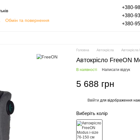
+380-98
ьків
+380-93
а
Обмін та повернення
+380-95
плата частинами
Блог
Відгуки про магазин
Головна
Автокрісла
Автокрісла
Автокрісло FreeON Mo
В наявності
Написати відгук
5 688 грн
Ввійти
для відображення нак
%
Виберіть колір