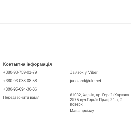
Контактна інформація
+380-98-759-01-79
Зв'язок у Viber
+380-93-038-08-58
junoland@ukr.net
+380-95-694-30-36
61082, Харків, пр. Героїв Харкова
Передзвонити вам?
257Б вул.Героїв Праці 24 а, 2
поверх
Мапа проїзду