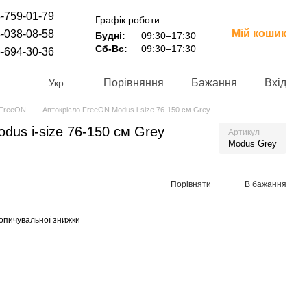
-759-01-79
Графік роботи:
Мій кошик
-038-08-58
Будні:
09:30–17:30
Сб-Вс:
09:30–17:30
-694-30-36
Порівняння
Бажання
Вхід
Укр
 FreeON
Автокрісло FreeON Modus i-size 76-150 см Grey
dus i-size 76-150 см Grey
Артикул
Modus Grey
Порівняти
В бажання
опичувальної знижки