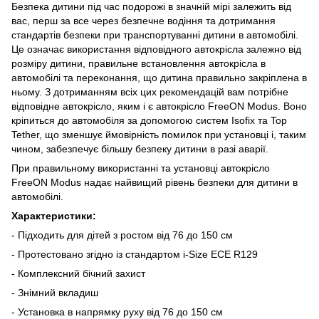
Безпека дитини під час подорожі в значній мірі залежить від
вас, перш за все через безпечне водіння та дотримання
стандартів безпеки при транспортуванні дитини в автомобілі.
Це означає використання відповідного автокрісла залежно від
розміру дитини, правильне встановлення автокрісла в
автомобілі та переконання, що дитина правильно закріплена в
ньому. З дотриманням всіх цих рекомендацій вам потрібне
відповідне автокрісло, яким і є автокрісло FreeON Modus. Воно
кріпиться до автомобіля за допомогою систем Isofix та Top
Tether, що зменшує ймовірність помилок при установці і, таким
чином, забезпечує більшу безпеку дитини в разі аварії.
При правильному використанні та установці автокрісло
FreeON Modus надає найвищий рівень безпеки для дитини в
автомобілі.
Характеристики:
- Підходить для дітей з ростом від 76 до 150 см
- Протестовано згідно із стандартом i-Size ECE R129
- Комплексний бічний захист
- Знімний вкладиш
- Установка в напрямку руху від 76 до 150 см