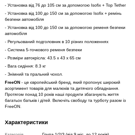
- Установка від 76 до 105 см за допомогою Isofix + Top Tether
- Установка від 100 до 150 см за допомогою Isofix + ремінь
безпеки автомобіля
- Установка від 100 до 150 см за допомогою ременя безпеки
автомобіля
- Регульований подголовник в 10 різних положеннях
- Система 5-точкового ременя безпеки
- Розміри автокрісла: 43.5 x 43 x 65 см
- Вага сидіння: 8.3 кг
- Знімний та пральний чохол.
FreeON
- це європейський бренд, який пропонує широкий
асортимент товарів для малюків та дитячого обладнання.
Протягом понад 10 років наші продукти збагачують життя
багатьох батьків і дітей. Включіть свободу та турботу разом із
FreeON.
Характеристики
Категорія
Група 1/2/3 (від 9 міс. до 12 років)