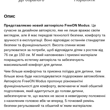
Опис
Представляємо новий автокрісло FreeON Modus
. Це
сучасне за дизайном автокрісло, яке не лише вражає своїм
виглядом, але й має передові технології безпеки, комфорту та
зручності в експлуатації. Воно відповідає останнім стандартам
безпеки та функціональності. Висота спинки може
регулюватися за потреби, щоб відповідати дітям з ростом від
76 см до 150 см. М`який наповнювач і приємні матеріали
покращують естетику автокрісла та забезпечують
максимальний комфорт для дитини.
Чим більше комфортна та приємна поїздка для дитини, тим
більше вона буде насолоджуватися подорожами автомобілем.
Автокрісло FreeON Modus пропонує різноманітні
функціональності для комфорту, включаючи м`який обшитий
подголовник, який адаптується до голови дитини,
забезпечуючи те, що малюк не засне в невигідному положенні
з нахиленим головою вбік чи вперед. 5-точковий ремінь
безпеки регульований та обшитий м`яким матеріалом.